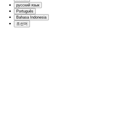
русский язык
Português
Bahasa Indonesia
조선어