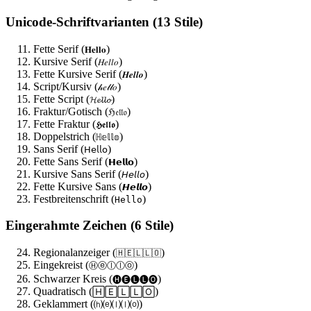
Unicode-Schriftvarianten (13 Stile)
Fette Serif (
)
𝐇𝐞𝐥𝐥𝐨
Kursive Serif (
)
𝐻𝑒𝑙𝑙𝑜
Fette Kursive Serif (
)
𝑯𝒆𝒍𝒍𝒐
Script/Kursiv (
)
𝒽𝑒𝓁𝓁𝑜
Fette Script (
)
𝓗𝓮𝓵𝓵𝓸
Fraktur/Gotisch (
)
ℌ𝔢𝔩𝔩𝔬
Fette Fraktur (
)
𝕳𝖊𝖑𝖑𝖔
Doppelstrich (
)
ℍ𝕖𝕝𝕝𝕠
Sans Serif (
)
𝖧𝖾𝗅𝗅𝗈
Fette Sans Serif (
)
𝗛𝗲𝗹𝗹𝗼
Kursive Sans Serif (
)
𝘏𝘦𝘭𝘭𝘰
Fette Kursive Sans (
)
𝙃𝙚𝙡𝙡𝙤
Festbreitenschrift (
)
𝙷𝚎𝚕𝚕𝚘
Eingerahmte Zeichen (6 Stile)
Regionalanzeiger (
)
🇭🇪🇱🇱🇴
Eingekreist (
)
Ⓗⓔⓛⓛⓞ
Schwarzer Kreis (
)
🅗🅔🅛🅛🅞
Quadratisch (
)
🄷🄴🄻🄻🄾
Geklammert (
)
⒣⒠⒧⒧⒪