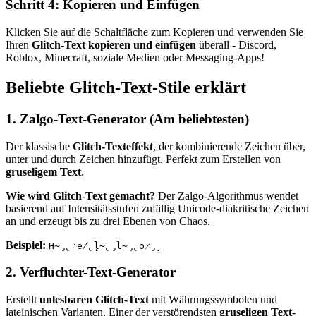
Schritt 4: Kopieren und Einfügen
Klicken Sie auf die Schaltfläche zum Kopieren und verwenden Sie
Ihren
Glitch-Text kopieren und einfügen
überall - Discord,
Roblox, Minecraft, soziale Medien oder Messaging-Apps!
Beliebte Glitch-Text-Stile erklärt
1. Zalgo-Text-Generator (Am beliebtesten)
Der klassische
Glitch-Texteffekt
, der kombinierende Zeichen über,
unter und durch Zeichen hinzufügt. Perfekt zum Erstellen von
gruseligem Text
.
Wie wird Glitch-Text gemacht?
Der Zalgo-Algorithmus wendet
basierend auf Intensitätsstufen zufällig Unicode-diakritische Zeichen
an und erzeugt bis zu drei Ebenen von Chaos.
Beispiel:
H̴̡̢̛e̸̢̨l̴̢̡l̴̡̢o̷̡̧
2. Verfluchter-Text-Generator
Erstellt
unlesbaren Glitch-Text
mit Währungssymbolen und
lateinischen Varianten. Einer der verstörendsten
gruseligen Text
-