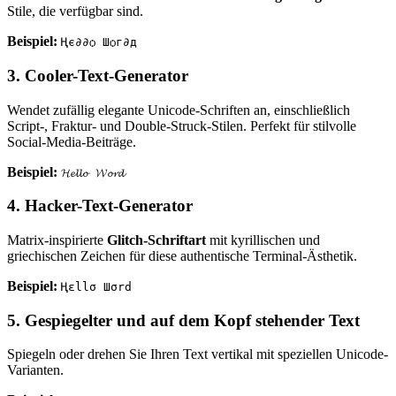
Stile, die verfügbar sind.
Beispiel:
Ңє∂∂ѻ Шѻг∂д
3. Cooler-Text-Generator
Wendet zufällig elegante Unicode-Schriften an, einschließlich
Script-, Fraktur- und Double-Struck-Stilen. Perfekt für stilvolle
Social-Media-Beiträge.
Beispiel:
𝓗𝓮𝓵𝓵𝓸 𝓦𝓸𝓻𝓭
4. Hacker-Text-Generator
Matrix-inspirierte
Glitch-Schriftart
mit kyrillischen und
griechischen Zeichen für diese authentische Terminal-Ästhetik.
Beispiel:
Ңεllσ Шσrd
5. Gespiegelter und auf dem Kopf stehender Text
Spiegeln oder drehen Sie Ihren Text vertikal mit speziellen Unicode-
Varianten.