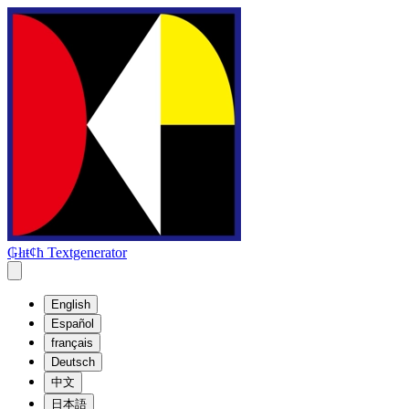
₲łıŧȼħ Textgenerator
English
Español
français
Deutsch
中文
日本語