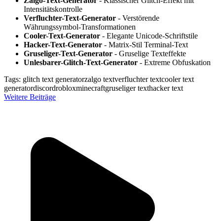
Zalgo-Text-Generator
- Klassischer Glitch-Effekt mit
Intensitätskontrolle
Verfluchter-Text-Generator
- Verstörende
Währungssymbol-Transformationen
Cooler-Text-Generator
- Elegante Unicode-Schriftstile
Hacker-Text-Generator
- Matrix-Stil Terminal-Text
Gruseliger-Text-Generator
- Gruselige Texteffekte
Unlesbarer-Glitch-Text-Generator
- Extreme Obfuskation
Tags:
glitch text generator
zalgo text
verfluchter text
cooler text
generator
discord
roblox
minecraft
gruseliger text
hacker text
Weitere Beiträge