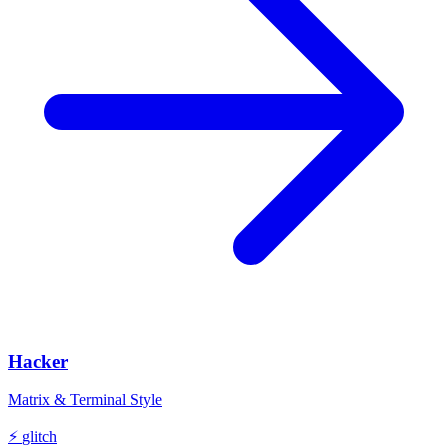
Hacker
Matrix & Terminal Style
⚡
glitch