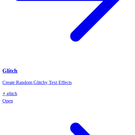
Glitch
Create Random Glitchy Text Effects
⚡
glitch
Open