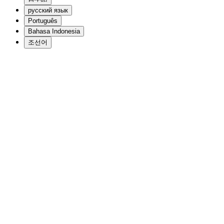
русский язык
Português
Bahasa Indonesia
조선어