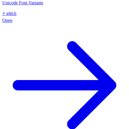
Unicode Font Variants
⚡
glitch
Open