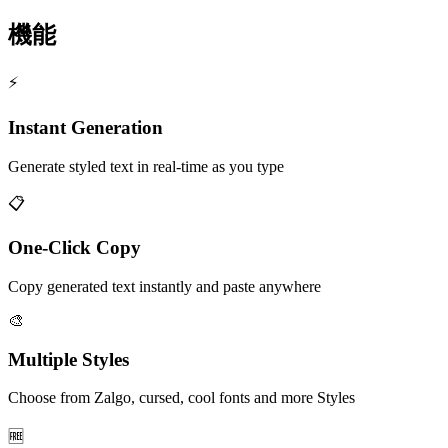
機能
⚡
Instant Generation
Generate styled text in real-time as you type
📋
One-Click Copy
Copy generated text instantly and paste anywhere
🎨
Multiple Styles
Choose from Zalgo, cursed, cool fonts and more Styles
🆓