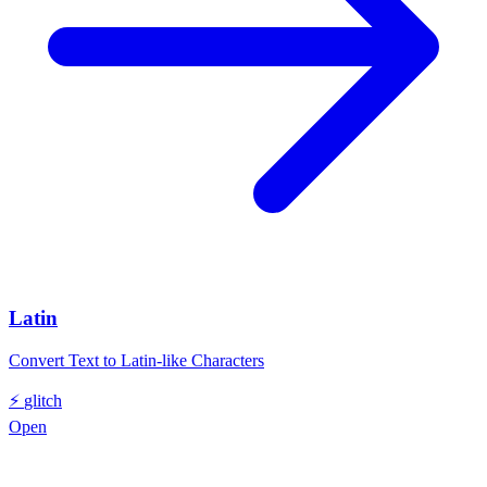
Latin
Convert Text to Latin-like Characters
⚡
glitch
Open