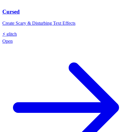
Cursed
Create Scary & Disturbing Text Effects
⚡
glitch
Open