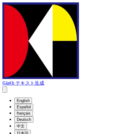
₲łıŧȼħ テキスト生成
English
Español
français
Deutsch
中文
日本語