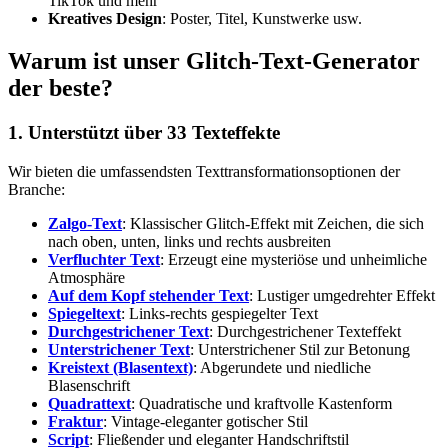
TikTok und mehr
Kreatives Design
: Poster, Titel, Kunstwerke usw.
Warum ist unser Glitch-Text-Generator
der beste?
1. Unterstützt über 33 Texteffekte
Wir bieten die umfassendsten Texttransformationsoptionen der
Branche:
Zalgo-Text
: Klassischer Glitch-Effekt mit Zeichen, die sich
nach oben, unten, links und rechts ausbreiten
Verfluchter Text
: Erzeugt eine mysteriöse und unheimliche
Atmosphäre
Auf dem Kopf stehender Text
: Lustiger umgedrehter Effekt
Spiegeltext
: Links-rechts gespiegelter Text
Durchgestrichener Text
: Durchgestrichener Texteffekt
Unterstrichener Text
: Unterstrichener Stil zur Betonung
Kreistext (Blasentext)
: Abgerundete und niedliche
Blasenschrift
Quadrattext
: Quadratische und kraftvolle Kastenform
Fraktur
: Vintage-eleganter gotischer Stil
Script
: Fließender und eleganter Handschriftstil