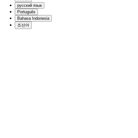
русский язык
Português
Bahasa Indonesia
조선어