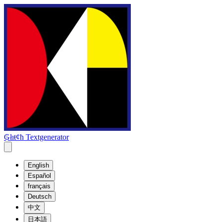
₲łıŧȼħ Textgenerator
English
Español
français
Deutsch
中文
日本語