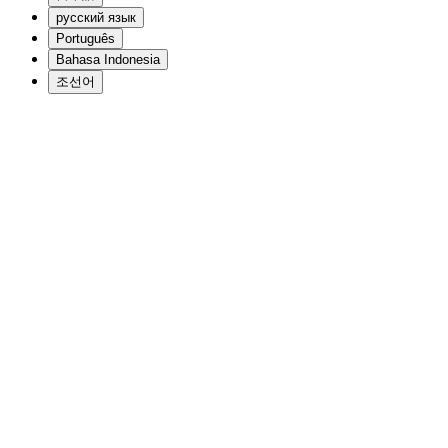
русский язык
Português
Bahasa Indonesia
조선어