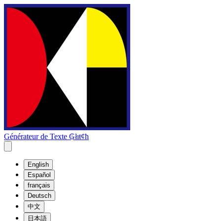
Générateur de Texte ₲łıŧȼħ
English
Español
français
Deutsch
中文
日本語