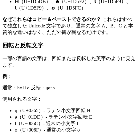
𝗛（U+1D5DB）、𝗲（U+1D5F2）、𝗹（U+1D5F9）、
𝗹（U+1D5F9）、𝗼（U+1D5FC）
なぜこれらはコピー＆ペーストできるのか？
これらはすべ
て独立した Unicode 文字であり、通常の文字 A、B、C と本
質的な違いはなく、ただ外観が異なるだけです。
回転と反転文字
一部の言語の文字は、回転または反転した英字のように見え
ます。
例
：
通常：
反転：
hello
ɥǝןןo
使用される文字：
ɥ（U+0265）- ラテン小文字回転 H
ǝ（U+01DD）- ラテン小文字回転 E
l（U+006C）- 通常の小文字 l
o（U+006F）- 通常の小文字 o