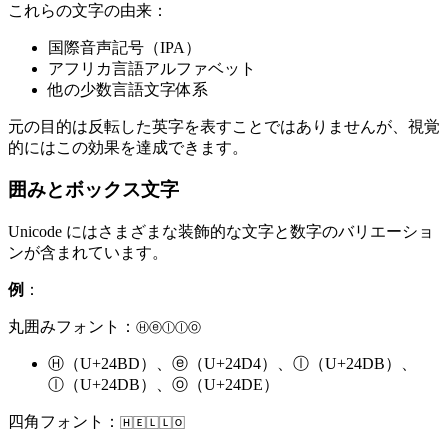
これらの文字の由来：
国際音声記号（IPA）
アフリカ言語アルファベット
他の少数言語文字体系
元の目的は反転した英字を表すことではありませんが、視覚
的にはこの効果を達成できます。
囲みとボックス文字
Unicode にはさまざまな装飾的な文字と数字のバリエーショ
ンが含まれています。
例
：
丸囲みフォント：
Ⓗⓔⓛⓛⓞ
Ⓗ（U+24BD）、ⓔ（U+24D4）、ⓛ（U+24DB）、
ⓛ（U+24DB）、ⓞ（U+24DE）
四角フォント：
🄷🄴🄻🄻🄾