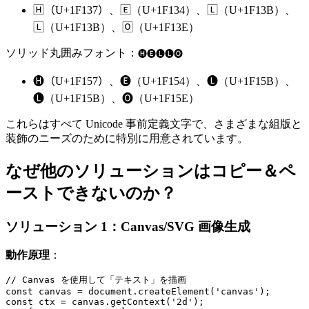
🄷（U+1F137）、🄴（U+1F134）、🄻（U+1F13B）、
🄻（U+1F13B）、🄾（U+1F13E）
ソリッド丸囲みフォント：
🅗🅔🅛🅛🅞
🅗（U+1F157）、🅔（U+1F154）、🅛（U+1F15B）、
🅛（U+1F15B）、🅞（U+1F15E）
これらはすべて Unicode 事前定義文字で、さまざまな組版と
装飾のニーズのために特別に用意されています。
なぜ他のソリューションはコピー＆ペ
ーストできないのか？
ソリューション 1：Canvas/SVG 画像生成
動作原理
：
// Canvas を使用して「テキスト」を描画

const canvas = document.createElement('canvas');

const ctx = canvas.getContext('2d');
