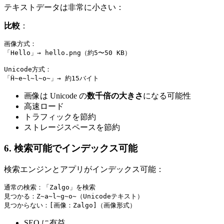
テキストデータは非常に小さい：
比較
：
画像方式：

「Hello」→ hello.png（約5〜50 KB）

Unicode方式：

画像は Unicode の
数千倍の大きさ
になる可能性
高速ロード
トラフィックを節約
ストレージスペースを節約
6. 検索可能でインデックス可能
検索エンジンとアプリがインデックス可能：
通常の検索：「Zalgo」を検索

見つかる：Z̴a̴l̴g̴o̴（Unicodeテキスト）

SEO に有益