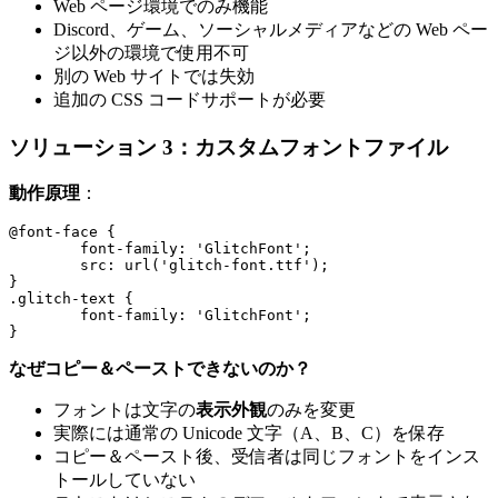
Web ページ環境でのみ機能
Discord、ゲーム、ソーシャルメディアなどの Web ペー
ジ以外の環境で使用不可
別の Web サイトでは失効
追加の CSS コードサポートが必要
ソリューション 3：カスタムフォントファイル
動作原理
：
@font-face {

	font-family: 'GlitchFont';

	src: url('glitch-font.ttf');

}

.glitch-text {

	font-family: 'GlitchFont';

なぜコピー＆ペーストできないのか？
フォントは文字の
表示外観
のみを変更
実際には通常の Unicode 文字（A、B、C）を保存
コピー＆ペースト後、受信者は同じフォントをインス
トールしていない