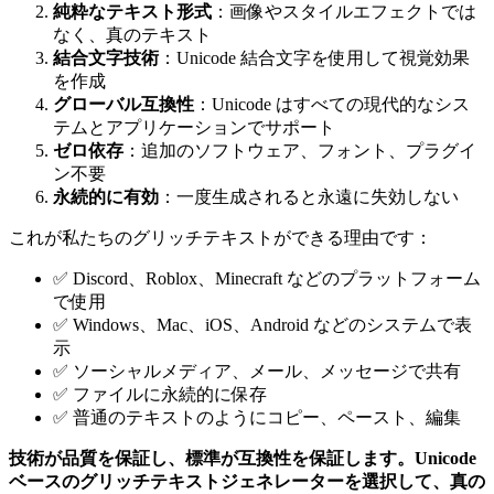
純粋なテキスト形式
：画像やスタイルエフェクトでは
なく、真のテキスト
結合文字技術
：Unicode 結合文字を使用して視覚効果
を作成
グローバル互換性
：Unicode はすべての現代的なシス
テムとアプリケーションでサポート
ゼロ依存
：追加のソフトウェア、フォント、プラグイ
ン不要
永続的に有効
：一度生成されると永遠に失効しない
これが私たちのグリッチテキストができる理由です：
✅ Discord、Roblox、Minecraft などのプラットフォーム
で使用
✅ Windows、Mac、iOS、Android などのシステムで表
示
✅ ソーシャルメディア、メール、メッセージで共有
✅ ファイルに永続的に保存
✅ 普通のテキストのようにコピー、ペースト、編集
技術が品質を保証し、標準が互換性を保証します。Unicode
ベースのグリッチテキストジェネレーターを選択して、真の