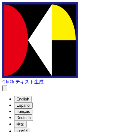
₲łıŧȼħ テキスト生成
English
Español
français
Deutsch
中文
日本語