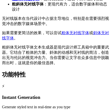
粗斜体无衬线字体
：更现代有力，适合数字媒体和动态
设计
无衬线版本在当代设计中占据主导地位，特别是在需要强烈视
觉冲击的数字媒体场景中。
如果需要更简洁的效果，可以尝试
粗体无衬线字体
或
斜体无衬
线字体
。
粗斜体无衬线字体文本生成器是现代设计师工具箱中的重要武
器。它结合了粗体的力量、斜体的动感和无衬线的简洁，创造
出无与伦比的视觉冲击力。当你需要让文字在众多信息中脱颖
而出时，这就是你的最佳选择。
功能特性
⚡
Instant Generation
Generate styled text in real-time as you type