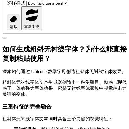
选择样式
清除
重新生成
如何生成粗斜无衬线字体？为什么能直接
复制粘贴使用？
探索如何通过 Unicode 数学字母创造粗斜体无衬线字体效果。
粗斜体无衬线字体文本生成器创造出一种集醒目、动感与现代
感于一体的强大字体效果。它是无衬线字体家族中视觉冲击力
最强的变体。
三重特征的完美融合
粗斜体无衬线字体文本同时具备三个关键的视觉特征：