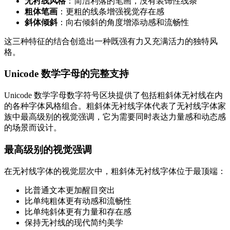
无衬线风格
：简洁利落的笔画，没有装饰性线条
粗体笔画
：更粗的线条增强视觉存在感
斜体倾斜
：向右倾斜的角度增添动感和流畅性
这三种特征的结合创造出一种既强有力又充满活力的独特风
格。
Unicode 数学字母的完整支持
Unicode 数学字母数字符号区块提供了包括粗斜体无衬线在内
的各种字体风格组合。粗斜体无衬线字体代表了无衬线字体家
族中最高级别的视觉强调，它为需要同时表达力量感和动态感
的场景而设计。
最高级别的视觉强调
在无衬线字体的视觉层次中，粗斜体无衬线字体位于最顶端：
比普通文本更加醒目突出
比单纯粗体更有动感和流畅性
比单纯斜体更有力量和存在感
保持无衬线的现代简约美学