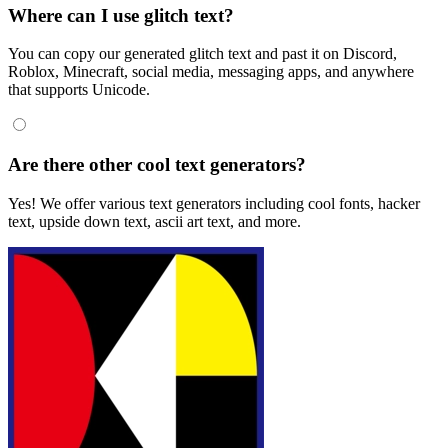
Where can I use glitch text?
You can copy our generated glitch text and past it on Discord,
Roblox, Minecraft, social media, messaging apps, and anywhere
that supports Unicode.
Are there other cool text generators?
Yes! We offer various text generators including cool fonts, hacker
text, upside down text, ascii art text, and more.