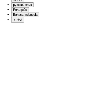
русский язык
Português
Bahasa Indonesia
조선어